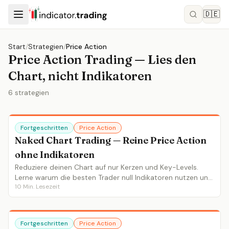
🇩🇪
Start
/
Strategien
/
Price Action
Price Action Trading — Lies den
Chart, nicht Indikatoren
6
strategien
Fortgeschritten
Price Action
Naked Chart Trading — Reine Price Action
ohne Indikatoren
Reduziere deinen Chart auf nur Kerzen und Key-Levels.
Lerne warum die besten Trader null Indikatoren nutzen und
10
Min. Lesezeit
die Kunst der minimalistischen Chartanalyse.
Fortgeschritten
Price Action