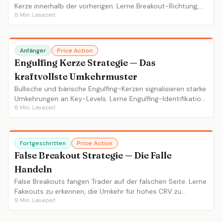
Kerze innerhalb der vorherigen. Lerne Breakout-Richtung,
8
Min. Lesezeit
Mother Bar Kontext und Fortsetzungs- vs Umkehr-Setups.
Anfänger
Price Action
Engulfing Kerze Strategie — Das
kraftvollste Umkehrmuster
Bullische und bärische Engulfing-Kerzen signalisieren starke
Umkehrungen an Key-Levels. Lerne Engulfing-Identifikation,
8
Min. Lesezeit
Kontextanforderungen und Ein-/Ausstiegsstrategien.
Fortgeschritten
Price Action
False Breakout Strategie — Die Falle
Handeln
False Breakouts fangen Trader auf der falschen Seite. Lerne
Fakeouts zu erkennen, die Umkehr für hohes CRV zu
9
Min. Lesezeit
handeln und den Zusammenhang mit Liquidity Sweeps.