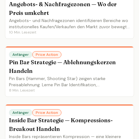
Angebots- & Nachfragezonen — Wo der
Preis umkehrt
Angebots- und Nachfragezonen identifizieren Bereiche wo
institutionelles Kaufen/Verkaufen den Markt zuvor bewegt
10
Min. Lesezeit
hat. Lerne RBD/DBR-Muster, frische vs getestete Zonen
und Einstiege.
Anfänger
Price Action
Pin Bar Strategie — Ablehnungskerzen
Handeln
Pin Bars (Hammer, Shooting Star) zeigen starke
Preisablehnung. Lerne Pin Bar Identifikation,
8
Min. Lesezeit
Einstiegsstrategien mit engen Stops und welche Pin Bars
sich lohnen.
Anfänger
Price Action
Inside Bar Strategie — Kompressions-
Breakout Handeln
Inside Bars repräsentieren Kompression — eine kleinere