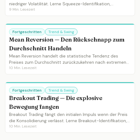
niedriger Volatilität. Lerne Squeeze-Identifikation,
9
Min. Lesezeit
Richtungsbestätigung und die Squeeze-Momentum-
Kombination.
Fortgeschritten
Trend & Swing
Mean Reversion — Den Rückschnapp zum
Durchschnitt Handeln
Mean Reversion handelt die statistische Tendenz des
Preises zum Durchschnitt zurückzukehren nach extremen
10
Min. Lesezeit
Moves. Lerne RSI-Extreme, Bollinger Band Touches und
wann Mean Reversion funktioniert.
Fortgeschritten
Trend & Swing
Breakout Trading — Die explosive
Bewegung fangen
Breakout Trading fängt den initialen Impuls wenn der Preis
die Konsolidierung verlässt. Lerne Breakout-Identifikation,
10
Min. Lesezeit
Volumenbestätigung, Fehlausbruch-Filter und Pullback-
Einstiege.