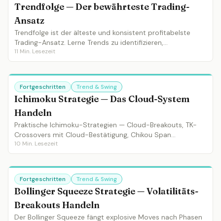
Trendfolge — Der bewährteste Trading-
Ansatz
Trendfolge ist der älteste und konsistent profitabelste
Trading-Ansatz. Lerne Trends zu identifizieren,
11
Min. Lesezeit
einzusteigen, zu managen und auszusteigen.
Fortgeschritten
Trend & Swing
Ichimoku Strategie — Das Cloud-System
Handeln
Praktische Ichimoku-Strategien — Cloud-Breakouts, TK-
Crossovers mit Cloud-Bestätigung, Chikou Span
10
Min. Lesezeit
Validierung und komplette 5-Signal-Einstiege.
Fortgeschritten
Trend & Swing
Bollinger Squeeze Strategie — Volatilitäts-
Breakouts Handeln
Der Bollinger Squeeze fängt explosive Moves nach Phasen