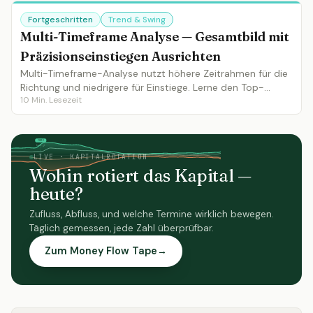
Fortgeschritten
Trend & Swing
Multi-Timeframe Analyse — Gesamtbild mit
Präzisionseinstiegen Ausrichten
Multi-Timeframe-Analyse nutzt höhere Zeitrahmen für die
Richtung und niedrigere für Einstiege. Lerne den Top-
10
Min. Lesezeit
Down-Ansatz, Zeitrahmen-Auswahl und 3-Zeitrahmen-
Ausrichtung.
FOMC
NFP
bewegt
bewegt
LIVE · KAPITALROTATION
Wohin rotiert das Kapital —
heute?
Zufluss, Abfluss, und welche Termine wirklich bewegen.
Täglich gemessen, jede Zahl überprüfbar.
Zum Money Flow Tape
→