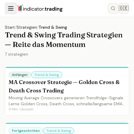
🇩🇪
Start
/
Strategien
/
Trend & Swing
Trend & Swing Trading Strategien
— Reite das Momentum
7
strategien
Anfänger
Trend & Swing
MA Crossover Strategie — Golden Cross &
Death Cross Trading
Moving Average Crossovers generieren Trendfolge-Signale.
Lerne Golden Cross, Death Cross, schnelle/langsame EMA-
9
Min. Lesezeit
Crossovers und praktische MA-Crossover-Systeme.
Fortgeschritten
Trend & Swing