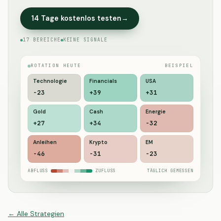
14 Tage kostenlos testen
→
17 BEREICHE
KEINE SIGNALE
ROTATION HEUTE
BEISPIEL
Technologie
Financials
USA
-22
+45
+32
Gold
Cash
Energie
+26
+34
-38
Anleihen
Krypto
EM
-48
-27
-21
ABFLUSS
ZUFLUSS
TÄGLICH GEMESSEN
←
Alle
Strategien