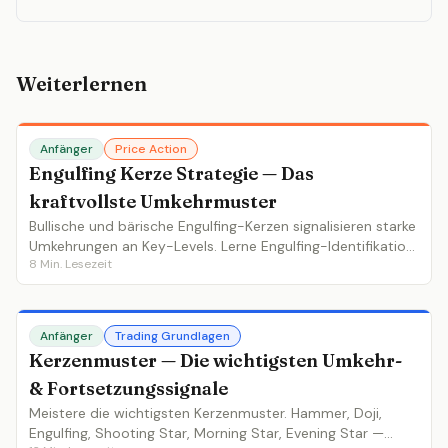
Weiterlernen
Anfänger
Price Action
Engulfing Kerze Strategie — Das
kraftvollste Umkehrmuster
Bullische und bärische Engulfing-Kerzen signalisieren starke
Umkehrungen an Key-Levels. Lerne Engulfing-Identifikation,
8
Min. Lesezeit
Kontextanforderungen und Ein-/Ausstiegsstrategien.
Anfänger
Trading Grundlagen
Kerzenmuster — Die wichtigsten Umkehr-
& Fortsetzungssignale
Meistere die wichtigsten Kerzenmuster. Hammer, Doji,
Engulfing, Shooting Star, Morning Star, Evening Star —