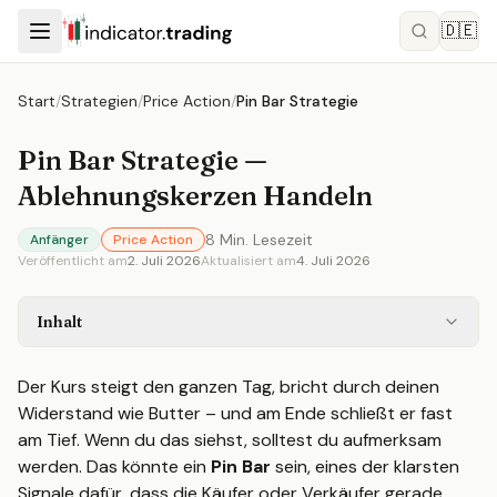
🇩🇪
Start
/
Strategien
/
Price Action
/
Pin Bar Strategie
Pin Bar Strategie —
Ablehnungskerzen Handeln
8
Min. Lesezeit
Anfänger
Price Action
Veröffentlicht am
2. Juli 2026
Aktualisiert am
4. Juli 2026
Inhalt
Der Kurs steigt den ganzen Tag, bricht durch deinen
Widerstand wie Butter – und am Ende schließt er fast
am Tief. Wenn du das siehst, solltest du aufmerksam
werden. Das könnte ein
Pin Bar
sein, eines der klarsten
Signale dafür, dass die Käufer oder Verkäufer gerade