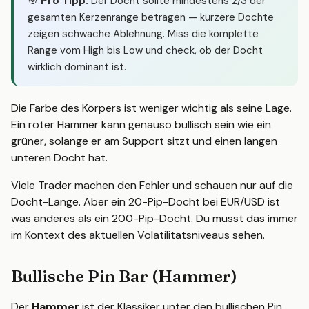
🎯
Pro Tipp:
Der Docht sollte mindestens 2/3 der
gesamten Kerzenrange betragen — kürzere Dochte
zeigen schwache Ablehnung. Miss die komplette
Range vom High bis Low und check, ob der Docht
wirklich dominant ist.
Die Farbe des Körpers ist weniger wichtig als seine Lage.
Ein roter Hammer kann genauso bullisch sein wie ein
grüner, solange er am Support sitzt und einen langen
unteren Docht hat.
Viele Trader machen den Fehler und schauen nur auf die
Docht-Länge. Aber ein 20-Pip-Docht bei EUR/USD ist
was anderes als ein 200-Pip-Docht. Du musst das immer
im Kontext des aktuellen Volatilitätsniveaus sehen.
Bullische Pin Bar (Hammer)
Der
Hammer
ist der Klassiker unter den bullischen Pin