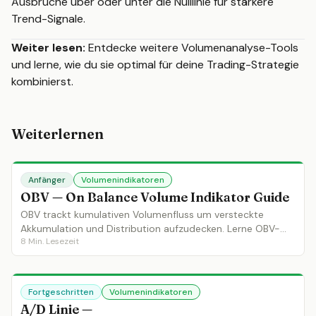
Ausbrüche über oder unter die Nulllinie für stärkere
Trend-Signale.
Weiter lesen:
Entdecke weitere Volumenanalyse-Tools
und lerne, wie du sie optimal für deine Trading-Strategie
kombinierst.
Weiterlernen
Anfänger
Volumenindikatoren
OBV — On Balance Volume Indikator Guide
OBV trackt kumulativen Volumenfluss um versteckte
Akkumulation und Distribution aufzudecken. Lerne OBV-
8
Min. Lesezeit
Divergenzen, Trendbestätigung und wie OBV dem Preis
vorausläuft.
Fortgeschritten
Volumenindikatoren
A/D Linie —