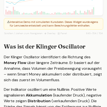
Vol
⚠️
Interaktive Demo mit simulierten Kursdaten. Dieses Widget wurde eigens
für Lernzwecke entwickelt und kann Berechnungsfehler enthalten.
Scrollen / ziehen zum Navigieren · ◈ Overlay · ▥ Panel
645
–
704
/
704
Was ist der Klinger Oscillator
Der Klinger Oszillator identifiziert die Richtung des
Money Flow
über längere Zeiträume. Er basiert auf der
Annahme, dass Volumen der Preisbewegung vorausgeht
– wenn Smart Money akkumuliert oder distribuiert, zeigt
sich das zuerst im Volumenfluss.
Der Indikator oszilliert um eine Nulllinie. Positive Werte
signalisieren
Akkumulation
(kaufender Druck), negative
Werte zeigen
Distribution
(verkaufenden Druck). Die
Stärke des Signals hängt von der Entfernung zur Nulllinie