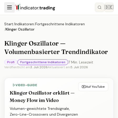
🇩🇪
Start
/
Indikatoren
/
Fortgeschrittene Indikatoren
/
Klinger Oszillator
Klinger Oszillator —
Volumenbasierter Trendindikator
7
Min. Lesezeit
Profi
Fortgeschrittene Indikatoren
Veröffentlicht am
3. Juli 2026
Aktualisiert am
5. Juli 2026
VIDEO-GUIDE
Auf YouTube
Klinger Oszillator erklärt —
Money Flow im Video
Volumen-gewichtete Trendsignale,
Zero-Line-Crossovers und Divergenzen