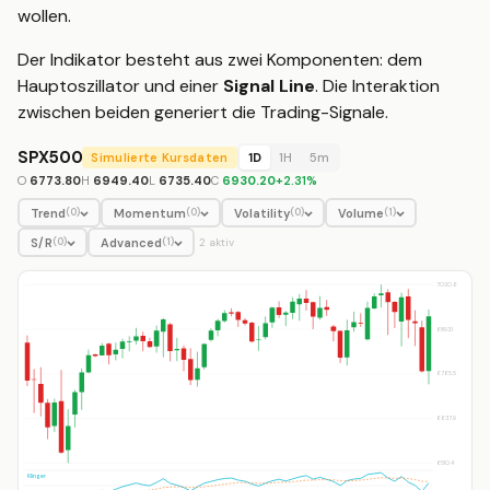
wollen.
Der Indikator besteht aus zwei Komponenten: dem
Hauptoszillator und einer
Signal Line
. Die Interaktion
zwischen beiden generiert die Trading-Signale.
SPX500
Simulierte Kursdaten
1D
1H
5m
O
6773.80
H
6949.40
L
6735.40
C
6930.20
+
2.31
%
Trend
Momentum
Volatility
Volume
(
0
)
(
0
)
(
0
)
(
1
)
S/R
Advanced
(
0
)
(
1
)
2
aktiv
7020.6
6893.1
6765.5
6637.9
6510.4
Klinger