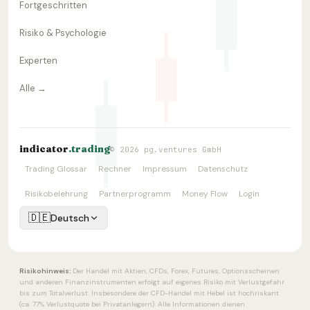
Fortgeschritten
Risiko & Psychologie
Experten
Alle →
indicator
.trading
© 2026 pg.ventures GmbH
Trading Glossar
Rechner
Impressum
Datenschutz
Risikobelehrung
Partnerprogramm
Money Flow
Login
🇩🇪
Deutsch
Risikohinweis:
Der Handel mit Aktien, CFDs, Forex, Futures, Optionsscheinen
und anderen Finanzinstrumenten erfolgt auf eigenes Risiko mit Verlustgefahr
bis zum Totalverlust. Insbesondere der CFD-Handel mit Hebel ist hochriskant
(ca. 77% Verlustquote bei Privatanlegern). Alle Informationen dienen