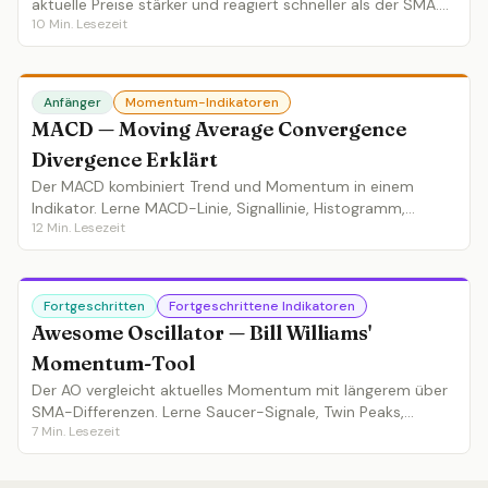
aktuelle Preise stärker und reagiert schneller als der SMA.
10
Min. Lesezeit
Lerne EMA-Berechnung, optimale Perioden, Crossover-
Setups und wann EMA den SMA übertrifft.
Anfänger
Momentum-Indikatoren
MACD — Moving Average Convergence
Divergence Erklärt
Der MACD kombiniert Trend und Momentum in einem
Indikator. Lerne MACD-Linie, Signallinie, Histogramm,
12
Min. Lesezeit
Crossovers, Divergenzen und die besten MACD-Trading-
Strategien.
Fortgeschritten
Fortgeschrittene Indikatoren
Awesome Oscillator — Bill Williams'
Momentum-Tool
Der AO vergleicht aktuelles Momentum mit längerem über
SMA-Differenzen. Lerne Saucer-Signale, Twin Peaks,
7
Min. Lesezeit
Nulllinien-Crossovers und AO im Bill-Williams-System.