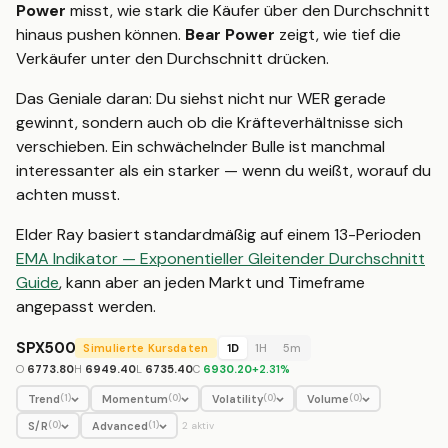
Power
misst, wie stark die Käufer über den Durchschnitt
hinaus pushen können.
Bear Power
zeigt, wie tief die
Verkäufer unter den Durchschnitt drücken.
Das Geniale daran: Du siehst nicht nur WER gerade
gewinnt, sondern auch ob die Kräfteverhältnisse sich
verschieben. Ein schwächelnder Bulle ist manchmal
interessanter als ein starker — wenn du weißt, worauf du
achten musst.
Elder Ray basiert standardmäßig auf einem 13-Perioden
EMA Indikator — Exponentieller Gleitender Durchschnitt
Guide
, kann aber an jeden Markt und Timeframe
angepasst werden.
SPX500
Simulierte Kursdaten
1D
1H
5m
O
6773.80
H
6949.40
L
6735.40
C
6930.20
+
2.31
%
Trend
Momentum
Volatility
Volume
(
1
)
(
0
)
(
0
)
(
0
)
S/R
Advanced
(
0
)
(
1
)
2
aktiv