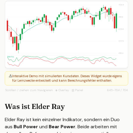
7020.6
6893.1
6765.5
6637.9
6510.4
Elder Ray
⚠️
Interaktive Demo mit simulierten Kursdaten. Dieses Widget wurde eigens
für Lernzwecke entwickelt und kann Berechnungsfehler enthalten.
Scrollen / ziehen zum Navigieren · ◈ Overlay · ▥ Panel
645
–
704
/
704
Was ist Elder Ray
Elder Ray ist kein einzelner Indikator, sondern ein Duo
aus
Bull Power
und
Bear Power
. Beide arbeiten mit