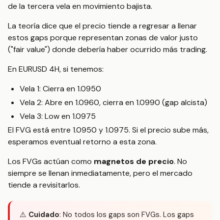
de la tercera vela en movimiento bajista.
La teoría dice que el precio tiende a regresar a llenar
estos gaps porque representan zonas de valor justo
("fair value") donde debería haber ocurrido más trading.
En EURUSD 4H, si tenemos:
Vela 1: Cierra en 1.0950
Vela 2: Abre en 1.0960, cierra en 1.0990 (gap alcista)
Vela 3: Low en 1.0975
El FVG está entre 1.0950 y 1.0975. Si el precio sube más,
esperamos eventual retorno a esta zona.
Los FVGs actúan como
magnetos de precio
. No
siempre se llenan inmediatamente, pero el mercado
tiende a revisitarlos.
⚠️
Cuidado
: No todos los gaps son FVGs. Los gaps