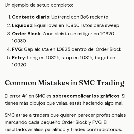
Un ejemplo de setup completo:
Contexto diario
: Uptrend con BoS reciente
Liquidez
: Equal lows en 1.0850 listos para sweep
Order Block
: Zona alcista sin mitigar en 1.0820-
1.0830
FVG
: Gap alcista en 1.0825 dentro del Order Block
Entry
: Long en 1.0825, stop en 1.0815, target en
1.0920
Common Mistakes in SMC Trading
El error #1 en SMC es
sobrecomplicar los gráficos
. Si
tienes más dibujos que velas, estás haciendo algo mal.
SMC atrae a traders que quieren parecer profesionales
marcando cada pequeño Order Block y FVG. El
resultado: análisis paralítico y trades contradictorios.