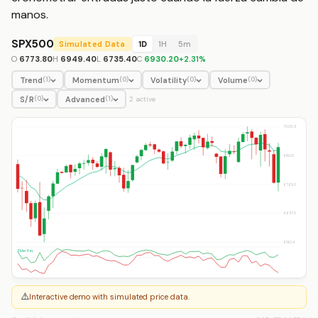
manos.
SPX500
Simulated Data
1D
1H
5m
O
6773.80
H
6949.40
L
6735.40
C
6930.20
+
2.31
%
Trend
Momentum
Volatility
Volume
(
1
)
(
0
)
(
0
)
(
0
)
S/R
Advanced
(
0
)
(
1
)
2
active
7020.6
6893.1
6765.5
6637.9
6510.4
Elder Ray
⚠️
Interactive demo with simulated price data.