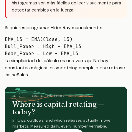
histogramas son más fáciles de leer visualmente para
detectar cambios en la fuerza.
Si quieres programar Elder Ray manualmente:
EMA_13 = EMA(Close, 13)

Bull_Power = High - EMA_13

La simplicidad del cálculo es una ventaja. No hay
constantes mágicas ni smoothing complejo que retrase
las señales.
FOMC
NFP
moves
moves
LIVE · CAPITAL ROTATION
Where is capital rotating —
today?
Inflows, outflows, and which releases actually move
markets. Measured daily, every number verifiable.