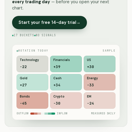
every trading day
— before you open your next
chart.
Start your free 14-day trial
→
17 BUCKETS
NO SIGNALS
ROTATION TODAY
SAMPLE
Technology
Financials
US
-19
+43
+30
Gold
Cash
Energy
+27
+33
-38
Bonds
Crypto
EM
-45
-27
-23
OUTFLOW
INFLOW
MEASURED DAILY